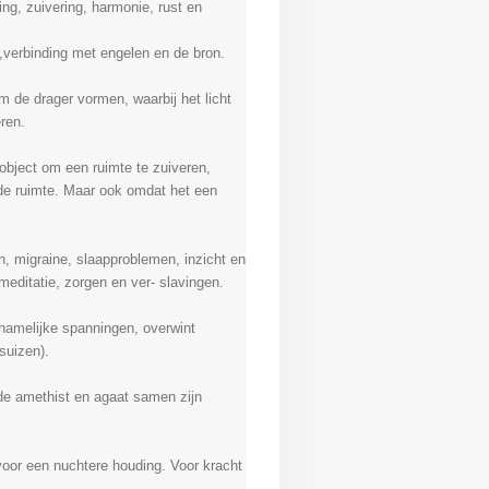
ng, zuivering, harmonie, rust en
ie,verbinding met engelen en de bron.
m de drager vormen, waarbij het licht
eren.
object om een ruimte te zuiveren,
de ruimte. Maar ook omdat het een
jn, migraine, slaapproblemen, inzicht en
j meditatie, zorgen en ver- slavingen.
hamelijke spanningen, overwint
rsuizen).
e amethist en agaat samen zijn
oor een nuchtere houding. Voor kracht