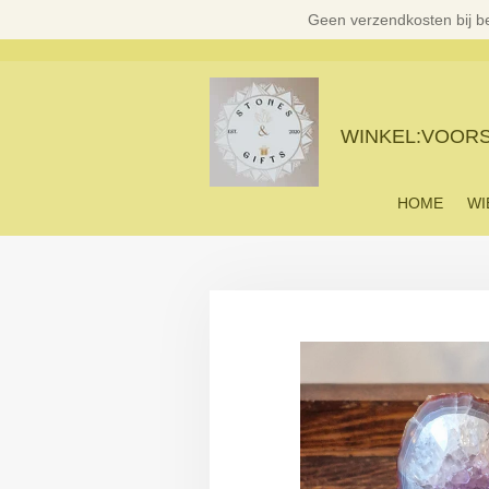
Geen verzendkosten bij b
Ga
direct
naar
de
hoofdinhoud
WINKEL:VOORST
HOME
WI