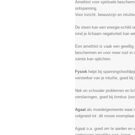
Amethist voor spirituele beschermi
ontspanning.
Voor inzicht, bewustzijn en intuït
De steen kan een energie-schild o
rond je lichaam negativiteit kan w
Een amethist is vaak een gewillig 
beschermen en voor meer rust in 
ruimte kan oplichten.
Fysiek
helpt bij spanningshoofdpi
versterker van je intuítie, goed bi
Nek en schouder problemen en lic
verslavingen, goed bij tinnitus (oo
Agaat
als moedergesteente waar d
volgroeid tot dit mooie exemplaar.
Agaat o.a. goed om te aarden en v
vertrouwen innerlijke rust, tegen