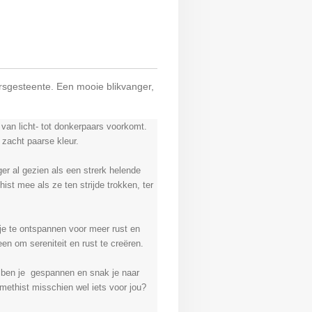
sgesteente. Een mooie blikvanger,
 van licht- tot donkerpaars voorkomt.
 zacht paarse kleur.
r al gezien als een strerk helende
t mee als ze ten strijde trokken, ter
je te ontspannen voor meer rust en
een om sereniteit en rust te creëren.
f ben je gespannen en snak je naar
amethist misschien wel iets voor jou?