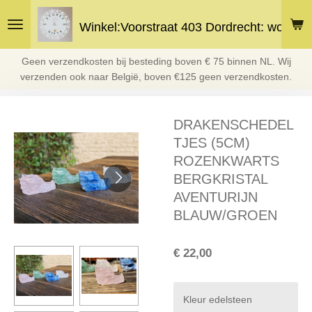
Ga
Winkel:Voorstraat 403 Dordrecht: woe en 
direct
naar
de
Geen verzendkosten bij besteding boven € 75 binnen NL. Wij
hoofdinhoud
verzenden ook naar België, boven €125 geen verzendkosten.
DRAKENSCHEDEL
TJES (5CM)
ROZENKWARTS
BERGKRISTAL
AVENTURIJN
BLAUW/GROEN
€ 22,00
Kleur edelsteen