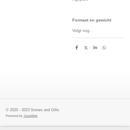
Formaat
en gewicht
Volgt nog...
D
D
S
D
e
e
h
e
l
e
a
l
e
l
r
e
n
e
n
© 2020 - 2023 Stones and Gifts
Powered by
JouwWeb