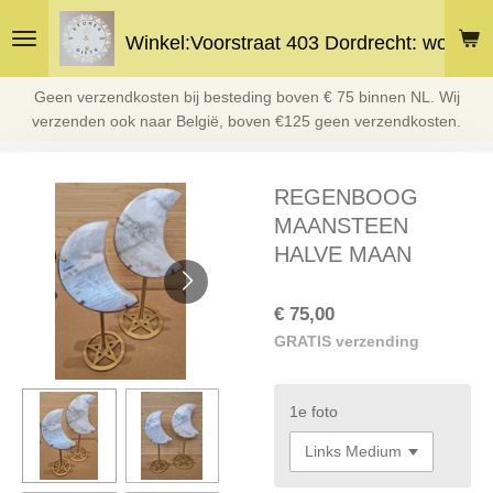
Ga
Winkel:Voorstraat 403 Dordrecht: woe en 
direct
naar
de
Geen verzendkosten bij besteding boven € 75 binnen NL. Wij
hoofdinhoud
verzenden ook naar België, boven €125 geen verzendkosten.
REGENBOOG
MAANSTEEN
HALVE MAAN
€ 75,00
GRATIS verzending
1e foto