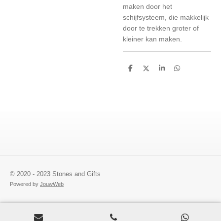
maken door het
schijfsysteem, die makkelijk
door te trekken groter of
kleiner kan maken.
D
D
S
D
e
e
h
e
l
e
a
l
e
l
r
e
n
e
n
© 2020 - 2023 Stones and Gifts
Powered by
JouwWeb