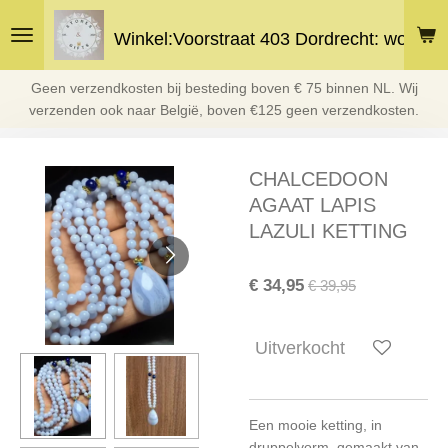
Ga
Winkel:Voorstraat 403 Dordrecht: woe en 
direct
naar
de
Geen verzendkosten bij besteding boven € 75 binnen NL. Wij
hoofdinhoud
verzenden ook naar België, boven €125 geen verzendkosten.
CHALCEDOON
AGAAT LAPIS
LAZULI KETTING
€ 34,95
€ 39,95
Uitverkocht
Een mooie ketting, in
druppelvorm, gemaakt van