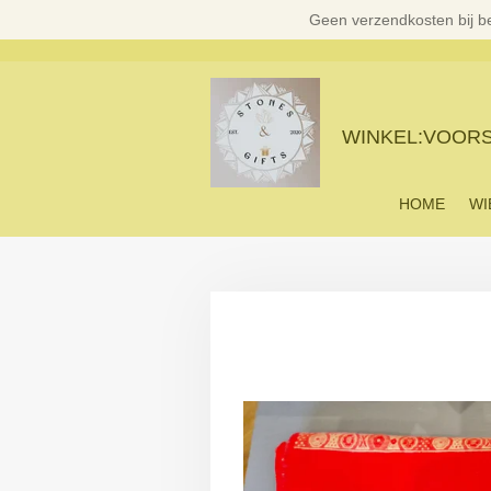
Geen verzendkosten bij b
Ga
direct
naar
de
hoofdinhoud
WINKEL:VOORST
HOME
WI