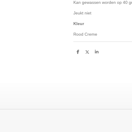
Kan gewassen worden op 40 g
Jeukt niet
Kleur
Rood Creme
D
D
S
e
e
h
l
e
a
e
l
r
n
e