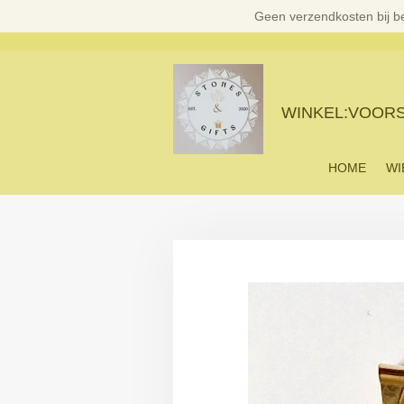
Geen verzendkosten bij b
Ga
direct
naar
de
hoofdinhoud
WINKEL:VOORST
HOME
WI