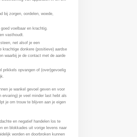
d bij zorgen, oordelen, woede,
 goed voelbaar en krachtig.
even vasthoudt.
 steen, net alsof je een
e krachtige donkere (positieve) aardse
en waarbij je de contact met de aarde
l prikkels opvangen of (over)gevoelig
jk.
unnen je wankel gevoel geven en voor
n ervaring) je veel minder last hebt als
pt je om trouw te blijven aan je eigen
dachte en negatief handelen los te
gen en blokkades uit vorige levens naar
uidelijk worden en doorbroken kunnen