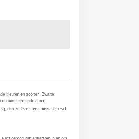
nde kleuren en soorten. Zwarte
de en beschermende steen.
mog, dan is deze steen misschien wel
n electrosmog van apparaten in en om