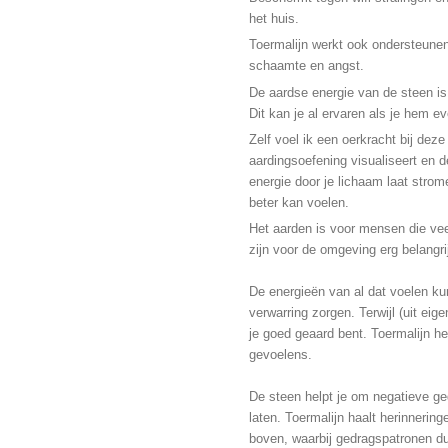
het huis.
Toermalijn werkt ook ondersteunen
schaamte en angst.
De aardse energie van de steen is
Dit kan je al ervaren als je hem 
Zelf voel ik een oerkracht bij deze
aardingsoefening visualiseert en d
energie door je lichaam laat strom
beter kan voelen.
Het aarden is voor mensen die vee
zijn voor de omgeving erg belangri
De energieën van al dat voelen k
verwarring zorgen. Terwijl (uit eige
je goed geaard bent. Toermalijn hel
gevoelens.
De steen helpt je om negatieve ge
laten. Toermalijn haalt herinnerin
boven, waarbij gedragspatronen d