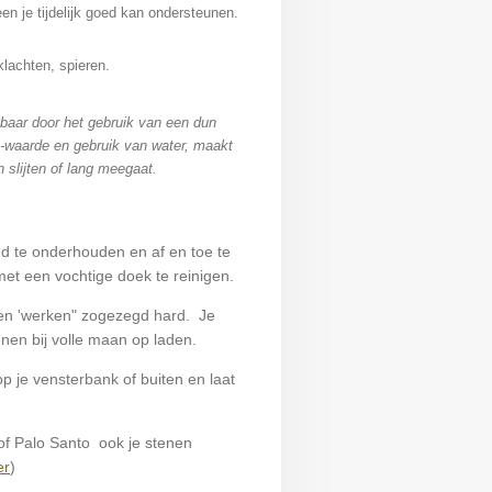
en je tijdelijk goed kan ondersteunen.
lachten, spieren.
lbaar door het gebruik van een dun
h-waarde en gebruik van water, maakt
 slijten of lang meegaat.
ed te onderhouden en af en toe te
met een vochtige doek te reinigen.
en 'werken" zogezegd hard. Je
enen bij volle maan op laden.
op je vensterbank of buiten en laat
 of Palo Santo ook je stenen
er
)