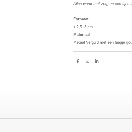
Alles wordt met zorg en een fijne i
Formaat
± 2,5 -3 cm
Materiaal
Metaal Verguld met een laagje go
D
D
S
e
e
h
l
e
a
e
l
r
n
e