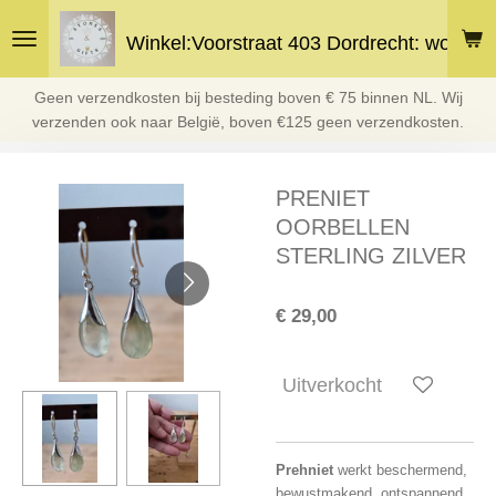
Ga
Winkel:Voorstraat 403 Dordrecht: woe en 
direct
naar
de
Geen verzendkosten bij besteding boven € 75 binnen NL. Wij
hoofdinhoud
verzenden ook naar België, boven €125 geen verzendkosten.
PRENIET
OORBELLEN
STERLING ZILVER
€ 29,00
Uitverkocht
Prehniet
werkt b
eschermend,
bewustmakend, ontspannend.