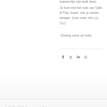
maneschijn zijn werk doen.
Je kunt met het rook van Salie
of Palo Santo ook je stenen
reinigen. (voor meer info
klik
hier
)
Sterling zilver uit India
D
D
S
D
e
e
h
e
l
e
a
l
e
l
r
e
n
e
n