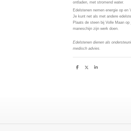
ontladen, met stromend water.
Edelstenen nemen energie op en 
Je kunt net als met andere edelst
Plaats de steen bij Volle Maan op 
maneschijn zijn werk doen.
Edelstenen dienen als ondersteuni
medisch advies.
D
D
S
e
e
h
l
e
a
e
l
r
n
e