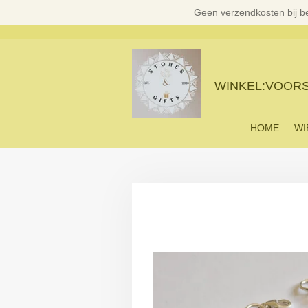
Geen verzendkosten bij b
Ga
direct
naar
de
hoofdinhoud
WINKEL:VOORST
HOME
WI