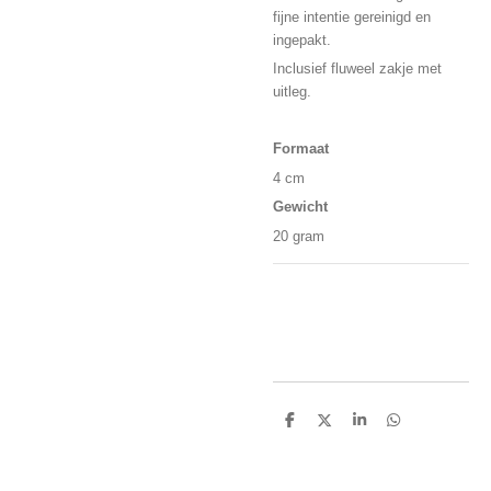
fijne intentie gereinigd en
ingepakt.
Inclusief fluweel zakje met
uitleg.
Formaat
4 cm
Gewicht
20 gram
D
D
S
D
e
e
h
e
l
e
a
l
e
l
r
e
n
e
n