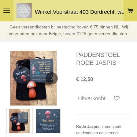
Ga
Winkel:Voorstraat 403 Dordrecht: woe en 
direct
naar
de
Geen verzendkosten bij besteding boven € 75 binnen NL. Wij
hoofdinhoud
verzenden ook naar België, boven €125 geen verzendkosten.
PADDENSTOEL
RODE JASPIS
€ 12,50
Uitverkocht
Rode Jaspis
is een sterk
aardende en activerende