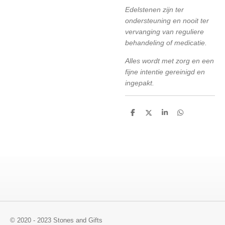
Edelstenen zijn ter
ondersteuning en nooit ter
vervanging van reguliere
behandeling of medicatie.
Alles wordt met zorg en een
fijne intentie gereinigd en
ingepakt.
D
D
S
D
e
e
h
e
l
e
a
l
e
l
r
e
n
e
n
© 2020 - 2023 Stones and Gifts