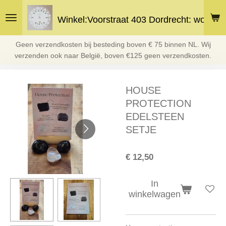
Ga
Winkel:Voorstraat 403 Dordrecht: woe en 
direct
naar
de
Geen verzendkosten bij besteding boven € 75 binnen NL. Wij
hoofdinhoud
verzenden ook naar België, boven €125 geen verzendkosten.
HOUSE
PROTECTION
EDELSTEEN
SETJE
€ 12,50
In
winkelwagen