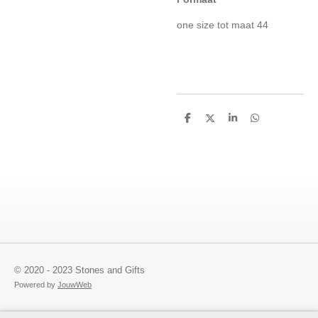
one size tot maat 44
D
D
S
D
e
e
h
e
l
e
a
l
e
l
r
e
n
e
n
© 2020 - 2023 Stones and Gifts
Powered by
JouwWeb