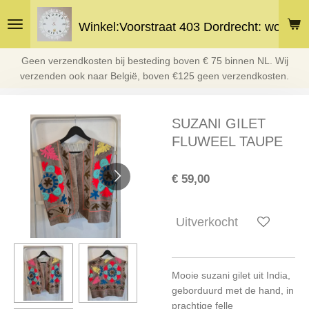
Ga
Winkel:Voorstraat 403 Dordrecht: woe en 
direct
naar
de
Geen verzendkosten bij besteding boven € 75 binnen NL. Wij
hoofdinhoud
verzenden ook naar België, boven €125 geen verzendkosten.
SUZANI GILET
FLUWEEL TAUPE
€ 59,00
Uitverkocht
Mooie suzani gilet uit India,
geborduurd met de hand, in
prachtige felle