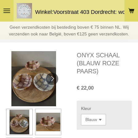
Ga
Winkel:Voorstraat 403 Dordrecht: woe en 
direct
naar
de
Geen verzendkosten bij besteding boven € 75 binnen NL. Wij
hoofdinhoud
verzenden ook naar België, boven €125 geen verzendkosten.
ONYX SCHAAL
(BLAUW ROZE
PAARS)
€ 22,00
Kleur