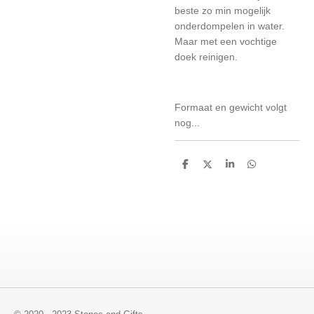
beste zo min mogelijk
onderdompelen in water.
Maar met een vochtige
doek reinigen.
Formaat en gewicht volgt
nog...
D
D
S
D
e
e
h
e
l
e
a
l
e
l
r
e
n
e
n