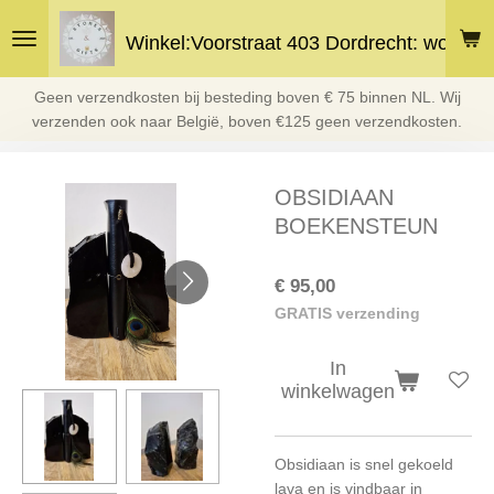
Ga
Winkel:Voorstraat 403 Dordrecht: woe en 
direct
naar
de
Geen verzendkosten bij besteding boven € 75 binnen NL. Wij
hoofdinhoud
verzenden ook naar België, boven €125 geen verzendkosten.
OBSIDIAAN
BOEKENSTEUN
€ 95,00
GRATIS verzending
In
winkelwagen
Obsidiaan is snel gekoeld
lava en is vindbaar in