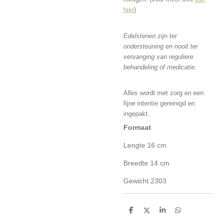
hier
)
Edelstenen zijn ter
ondersteuning en nooit ter
vervanging van reguliere
behandeling of medicatie.
Alles wordt met zorg en een
fijne intentie gereinigd en
ingepakt.
Formaat
Lengte 16 cm
Breedte 14 cm
Gewicht 2303
D
D
S
D
e
e
h
e