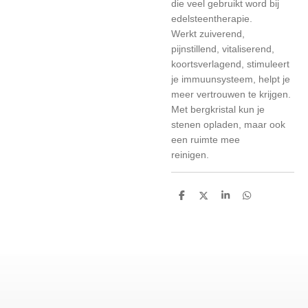
die veel gebruikt word bij
edelsteentherapie.
Werkt zuiverend,
pijnstillend, vitaliserend,
koortsverlagend, stimuleert
je immuunsysteem, helpt je
meer vertrouwen te krijgen.
Met bergkristal kun je
stenen opladen, maar ook
een ruimte mee
reinigen.
D
D
S
D
e
e
h
e
l
e
a
l
e
l
r
e
n
e
n