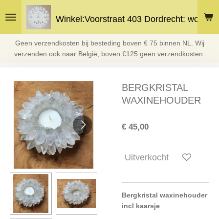
Ga
Winkel:Voorstraat 403 Dordrecht: woe en 
direct
naar
de
Geen verzendkosten bij besteding boven € 75 binnen NL. Wij
hoofdinhoud
verzenden ook naar België, boven €125 geen verzendkosten.
BERGKRISTAL
WAXINEHOUDER
€ 45,00
Uitverkocht
Bergkristal waxinehouder
incl kaarsje