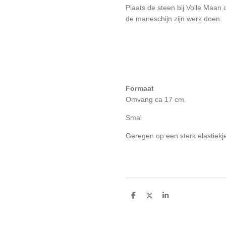
Plaats de steen bij Volle Maan 
de maneschijn zijn werk doen.
Formaat
Omvang ca 17 cm.
Smal
Geregen op een sterk elastiekje,
D
D
S
e
e
h
l
e
a
e
l
r