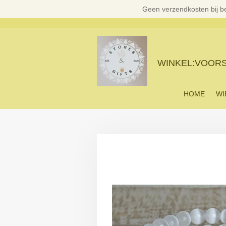
Geen verzendkosten bij b
Ga
direct
naar
de
hoofdinhoud
WINKEL:VOORST
HOME
WI