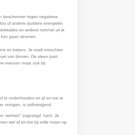
een beschermer tegen negatieve
oo of andere duistere energieën.
 blokkades en andere rommel uit je
r kan gaan stromen.
nie en balans. Je voelt misschien
voel van binnen. De steen past
che mensen maar ook bij
ed te onderhouden en af en toe te
r reinigen, is zelfreinigend.
en 'werken" zogezegd hard. Je
nen wel af en toe bij volle maan op