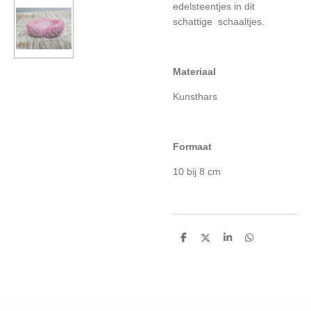
edelsteentjes in dit
schattige schaaltjes.
Materiaal
Kunsthars
Formaat
10 bij 8 cm
D
D
S
D
e
e
h
e
l
e
a
l
e
l
r
e
n
e
n