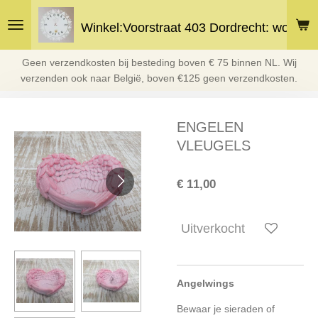
Ga
Winkel:Voorstraat 403 Dordrecht: woe en 
direct
naar
de
Geen verzendkosten bij besteding boven € 75 binnen NL. Wij
hoofdinhoud
verzenden ook naar België, boven €125 geen verzendkosten.
ENGELEN
VLEUGELS
€ 11,00
Uitverkocht
Angelwings
Bewaar je sieraden of