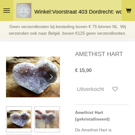
Ga
Winkel:Voorstraat 403 Dordrecht: woe en 
direct
naar
de
Geen verzendkosten bij besteding boven € 75 binnen NL. Wij
hoofdinhoud
verzenden ook naar België, boven €125 geen verzendkosten.
AMETHIST HART
€ 15,00
Uitverkocht
Amethist Hart
(gekristalliseerd)
De Amethist Hart is