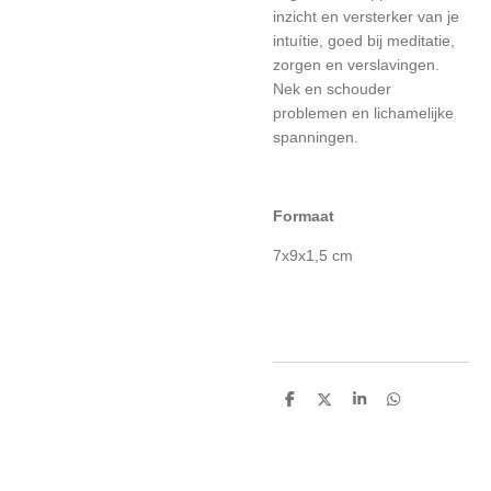
inzicht en versterker van je
intuítie, goed bij meditatie,
zorgen en verslavingen.
Nek en schouder
problemen en lichamelijke
spanningen.
Formaat
7x9x1,5 cm
D
D
S
D
e
e
h
e
l
e
a
l
e
l
r
e
n
e
n