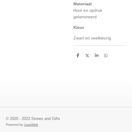
Materiaal
Hout en opdruk
gelamineerd
Kleur
Zwart en veelkleurig
D
D
S
D
e
e
h
e
l
e
a
l
e
l
r
e
n
e
n
© 2020 - 2023 Stones and Gifts
Powered by
JouwWeb