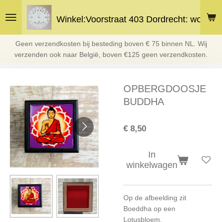
Ga
Winkel:Voorstraat 403 Dordrecht: woe en 
direct
naar
de
Geen verzendkosten bij besteding boven € 75 binnen NL. Wij
hoofdinhoud
verzenden ook naar België, boven €125 geen verzendkosten.
OPBERGDOOSJE
BUDDHA
€ 8,50
In
winkelwagen
Op de afbeelding zit
Boeddha op een
Lotusbloem.