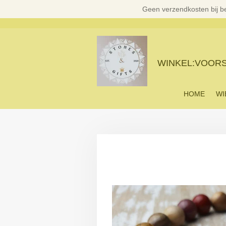
Geen verzendkosten bij b
Ga
direct
naar
de
hoofdinhoud
WINKEL:VOORST
HOME
WI