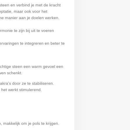
steen en verbind je met de kracht
eptatie, maar ook voor het
he manier aan je doelen werken.
monie te zijn bij uit te voeren
ervaringen te integreren en beter te
achtige steen een warm gevoel een
wen schenkt.
kra's door ze te stabiliseren.
et werkt stimulerend.
 makkelijk om je pols te krijgen.