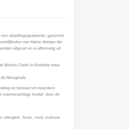
l een afzettingsgesteente, gevormd
erblijfselen van kleine diertjes die
rden afgezet en is afkomstig uit
de Mooka Creek in Australie waar
 de Aborginals.
raling en bestaat uit meerdere
en marmerachtige motief, door de
n okergeel , bruin, rood, oudroze