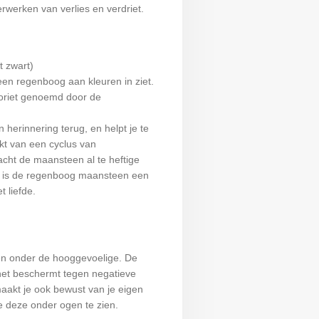
verwerken van verlies en verdriet.
 zwart)
een regenboog aan kleuren in ziet.
doriet genoemd door de
 herinnering terug, en helpt je te
akt van een cyclus van
zacht de maansteen al te heftige
n is de regenboog maansteen een
t liefde.
een onder de hooggevoelige. De
het beschermt tegen negatieve
akt je ook bewust van je eigen
e deze onder ogen te zien.