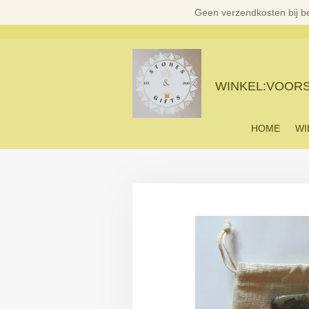
Geen verzendkosten bij b
Ga
direct
naar
de
hoofdinhoud
WINKEL:VOORST
HOME
WI