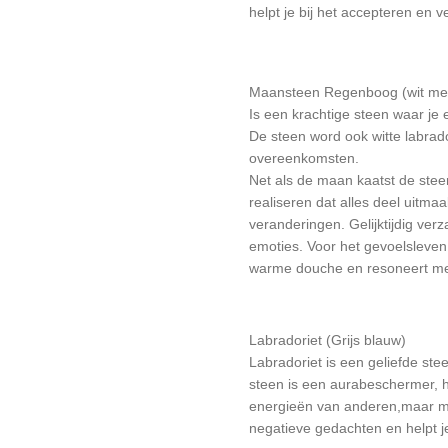
helpt je bij het accepteren en 
Maansteen Regenboog (wit met
Is een krachtige steen waar je 
De steen word ook witte labra
overeenkomsten.
Net als de maan kaatst de steen
realiseren dat alles deel uitma
veranderingen. Gelijktijdig ver
emoties. Voor het gevoelsleve
warme douche en resone
ert me
Labradoriet (Grijs blauw)
Labradoriet is een geliefde st
steen is een aurabeschermer, 
energieën van anderen,maar ma
negatieve gedachten en helpt j