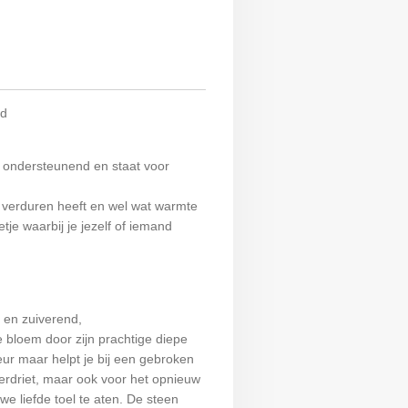
nd
t ondersteunend en staat voor
te verduren heeft en wel wat warmte
tje waarbij je jezelf of iemand
d en zuiverend,
bloem door zijn prachtige diepe
leur maar helpt je bij een gebroken
sverdriet, maar ook voor het opnieuw
we liefde toel te aten. De steen