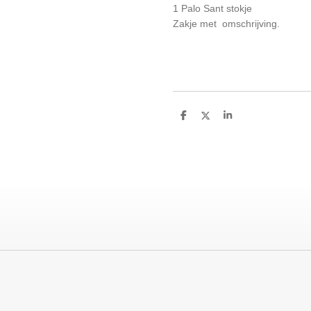
1 Palo Sant stokje
Zakje met omschrijving.
D
D
S
e
e
h
l
e
a
e
l
r
n
e