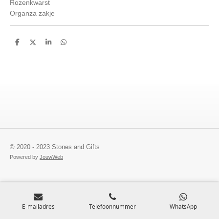
Rozenkwarst
Organza zakje
D
D
S
D
e
e
h
e
l
e
a
l
e
l
r
e
n
e
n
© 2020 - 2023 Stones and Gifts
Powered by
JouwWeb
E-mailadres
Telefoonnummer
WhatsApp