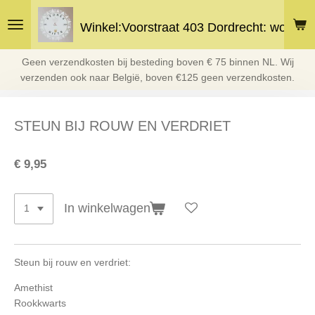
Ga
Winkel:Voorstraat 403 Dordrecht: woe en 
direct
naar
de
Geen verzendkosten bij besteding boven € 75 binnen NL. Wij
hoofdinhoud
verzenden ook naar België, boven €125 geen verzendkosten.
STEUN BIJ ROUW EN VERDRIET
€ 9,95
In winkelwagen
Steun bij rouw en verdriet:
Amethist
Rookkwarts