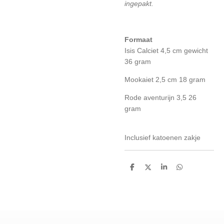
ingepakt.
Formaat
Isis Calciet 4,5 cm gewicht
36 gram
Mookaiet 2,5 cm 18 gram
Rode aventurijn 3,5 26
gram
Inclusief katoenen zakje
D
D
S
D
e
e
h
e
l
e
a
l
e
l
r
e
n
e
n