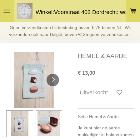
Ga
Winkel:Voorstraat 403 Dordrecht: woe en 
direct
naar
de
Geen verzendkosten bij besteding boven € 75 binnen NL. Wij
hoofdinhoud
verzenden ook naar België, boven €125 geen verzendkosten.
HEMEL & AARDE
€ 13,00
Uitverkocht
Setje:Hemel & Aarde
Je kunt hier op aarde
makkelijker in balans komen