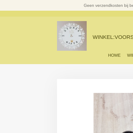
Geen verzendkosten bij b
Ga
direct
naar
de
hoofdinhoud
WINKEL:VOORST
HOME
WI