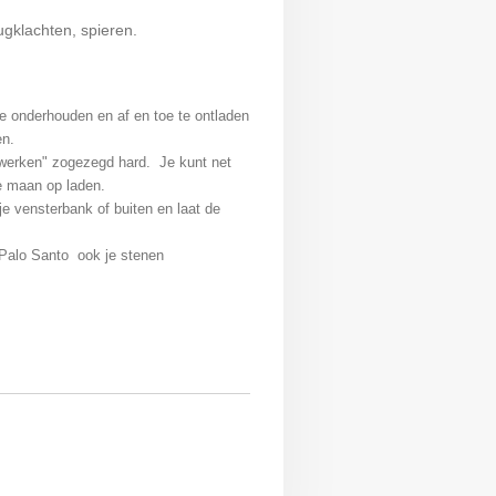
ugklachten, spieren.
te onderhouden en af en toe te ontladen
en.
werken" zogezegd hard. Je kunt net
le maan op laden.
je vensterbank of buiten en laat de
 Palo Santo ook je stenen