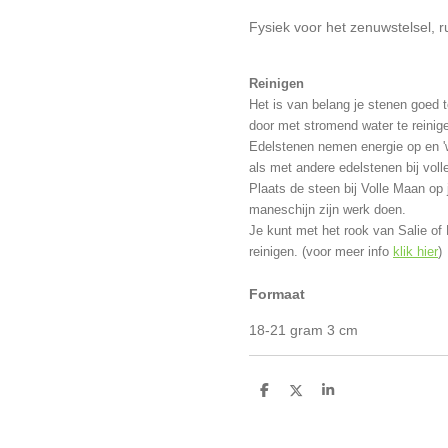
Fysiek voor het zenuwstelsel, r
Reinigen
Het is van belang je stenen goed 
door met stromend water te reinig
Edelstenen nemen energie op en '
als met andere edelstenen bij vol
Plaats de steen bij Volle Maan op 
maneschijn zijn werk doen.
Je kunt met het rook van Salie of
reinigen. (voor meer info
klik hier
)
Formaat
18-21 gram 3 cm
D
D
S
e
e
h
l
e
a
e
l
r