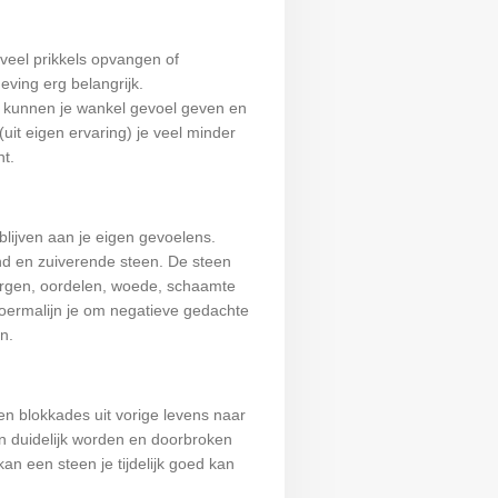
veel prikkels opvangen of
eving erg belangrijk.
n kunnen je wankel gevoel geven en
(uit eigen ervaring) je veel minder
nt.
 blijven aan je eigen gevoelens.
nd en zuiverende steen. De steen
orgen, oordelen, woede, schaamte
toermalijn je om negatieve gedachte
n.
en blokkades uit vorige levens naar
n duidelijk worden en doorbroken
an een steen je tijdelijk goed kan