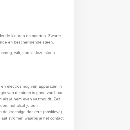
llende kleuren en soorten. Zwarte
rdende en beschermende steen.
rosmog, wifi, dan is deze steen
n en electrosmog van apparaten in
gie van de steen is goed voelbaar
en als je hem even vasthoudt. Zelf
teen, net alsof je een
n de krachtige donkere (positieve)
laat stromen waarbij je het contact