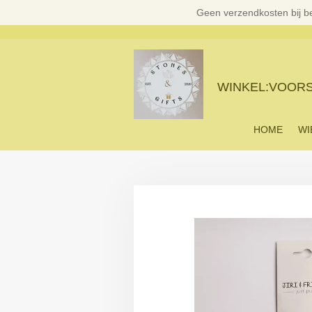
Geen verzendkosten bij b
Ga
direct
naar
de
hoofdinhoud
WINKEL:VOORST
HOME
WI