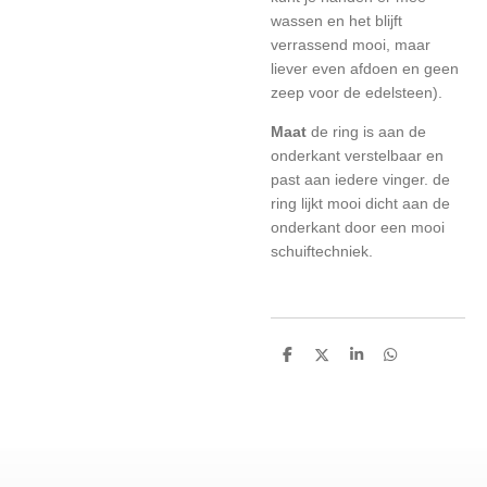
wassen en het blijft
verrassend mooi, maar
liever even afdoen en geen
zeep voor de edelsteen).
Maat
de ring is aan de
onderkant verstelbaar en
past aan iedere vinger. de
ring lijkt mooi dicht aan de
onderkant door een mooi
schuiftechniek.
D
D
S
D
e
e
h
e
l
e
a
l
e
l
r
e
n
e
n