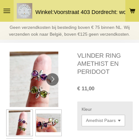
Ga
Winkel:Voorstraat 403 Dordrecht: woe en 
direct
naar
de
Geen verzendkosten bij besteding boven € 75 binnen NL. Wij
hoofdinhoud
verzenden ook naar België, boven €125 geen verzendkosten.
VLINDER RING
AMETHIST EN
PERIDOOT
€ 11,00
Kleur